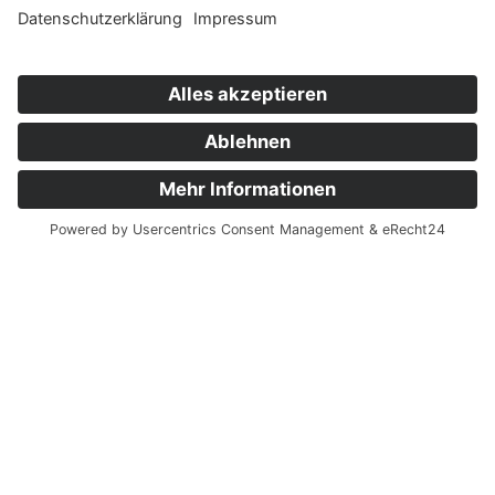
Kompetente Beratung
Es gibt die ideale Verpackungslösung für
Ihren Bedarf! Kontaktieren Sie uns einfach,
dann erklären wir Ihnen gern die
verschiedenen Optionen und finden die
ideale Lösung für Sie.
24/48 Stunden-Lieferung
Manchmal muss es vor der Auslieferung
ganz schnell gehen. Wir unterstützen Sie